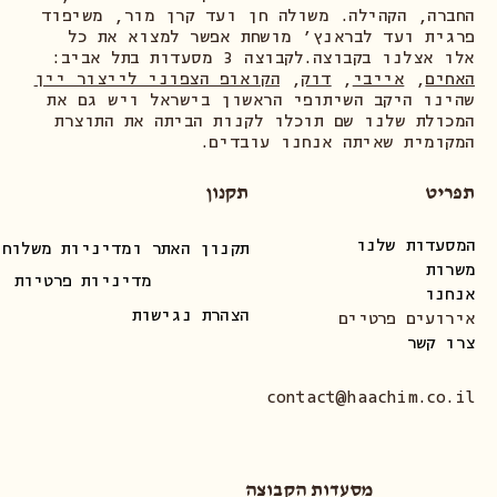
החברה, הקהילה. משולה חן ועד קרן מור, משיפוד
פרגית ועד לבראנץ׳ מושחת אפשר למצוא את כל
אלו אצלנו בקבוצה.לקבוצה 3 מסעדות בתל אביב:
האחים
,
אייבי
,
דוק
,
הקואופ הצפוני לייצור יין
שהינו היקב השיתופי הראשון בישראל ויש גם את
המכולת שלנו שם תוכלו לקנות הביתה את התוצרת
המקומית שאיתה אנחנו עובדים.
תפריט
תקנון
המסעדות שלנו
תקנון האתר ומדיניות משלוחי
משרות
מדיניות פרטיות
אנחנו
הצהרת נגישות
אירועים פרטיים
צרו קשר
contact@haachim.co.il
מסעדות הקבוצה