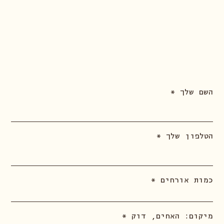
במייל
contact@haachim.co.il
השם שלך
הטלפון שלך
כמות אורחים
מיקום: האחים, דוק