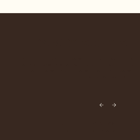
האחים והאחיות שלנו
אנחנו גאים להיות ישראלים. נפלה בידנו הזכות
להכיר ולעבוד ולבלות עם אנשים שמקיימים את
ישראל היפה. אנו שואבים מהם השראה וכאן
תוכלו לקרוא מדוע.
נעמה סורקין
,
ייננית
הקואופ הצפוני לייצור יין