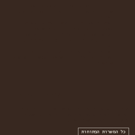
ייננית ומגדלת גפנים מהגליל העליון,
שותפה בקואופ היין הצפוני לצד קבוצת
האחים.
נעמה פועלת מתוך הקשבה עמוקה לאדמה,
לאקלים, ולכרמים הוותיקים שבאזור.
הגישה שלה ליין מחברת בין דיוק של
ייננות מודרנית לבין כבוד למסורות
מקומיות.
השותפות עם האחים נולדה מתוך חזון
משותף: לייצר יין ישראלי עכשווי שיש לו
שורשים.
משרות פתוחות
אנחנו מגיסיים טבחים, אנשי שירות, מנהלים
ואנשי בקאופיס אם אתם אוהבים את מה שאנחנו
עושים - המקום שלכם איתנו.
כל המשרות הפתוחות