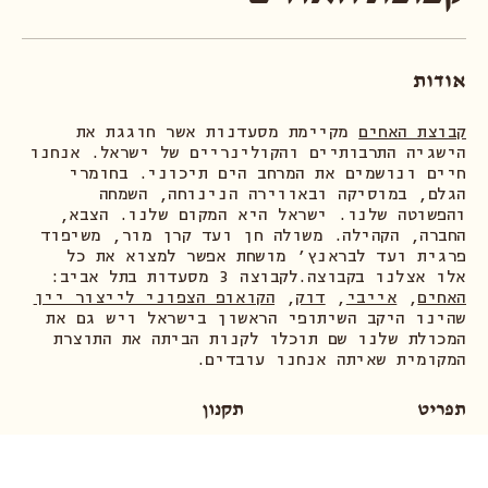
קבוצת האחים
אודות
קבוצת האחים
מקיימת מסעדנות אשר חוגגת את
הישגיה התרבותיים והקולינריים של ישראל. אנחנו
חיים ונושמים את המרחב הים תיכוני. בחומרי
הגלם, במוסיקה ובאווירה הנינוחה, השמחה
והפשוטה שלנו. ישראל היא המקום שלנו. הצבא,
החברה, הקהילה. משולה חן ועד קרן מור, משיפוד
פרגית ועד לבראנץ׳ מושחת אפשר למצוא את כל
אלו אצלנו בקבוצה.לקבוצה 3 מסעדות בתל אביב:
האחים
,
אייבי
,
דוק
,
הקואופ הצפוני לייצור יין
שהינו היקב השיתופי הראשון בישראל ויש גם את
המכולת שלנו שם תוכלו לקנות הביתה את התוצרת
המקומית שאיתה אנחנו עובדים.
תפריט
תקנון