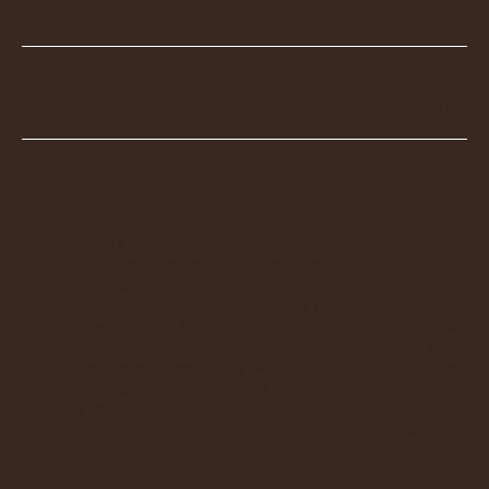
קבוצת האחים
אודות
קבוצת האחים מקיימת מסעדנות אשר חוגגת את
הישגיה התרבותיים והקולינריים של ישראל.
אנחנו חיים ונושמים את המרחב הים תיכוני.
בחומרי הגלם, במוסיקה ובאווירה הנינוחה,
השמחה והפשוטה שלנו. ישראל היא המקום שלנו.
הצבא, החברה, הקהילה. משולה חן ועד קרן מור,
משיפוד פרגית ועד לבראנץ׳ מושחת אפשר למצוא
את כל אלו אצלנו בקבוצה.לקבוצה 3 מסעדות בתל
אביב: האחים, אייבי, דוק ויש גם את המכולת
שלנו שם תוכלו לקנות הביתה את התוצרת המקומית
שאיתה אנחנו עובדים.