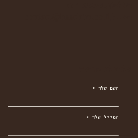
בטלפון
052-5330233
במייל
contact@haachim.co.il
שלחו לנו הודעה
השם שלך
המייל שלך