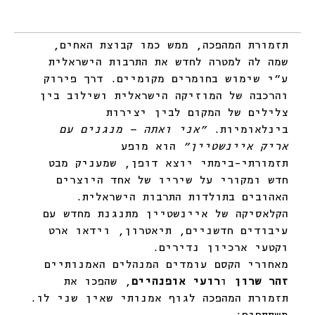
תזמורת המהפכה, ממש כמו קבוצת האחים, 
שמה לה למטרה לחדש את התרבות הישראלית 
ע״י שימוש בחומרים מקומיים. דרך פירוק 
והרכבה של המוזיקה הישראלית ושילוב בין 
צלילים של המקום לבין יצירות 
בינלאומיות. 
"אני ואתה – מנגנים עם 
אריק איינשטיין"
 הוא מופע 
תזמורתי-בימתי יוצא דופן, שמעניק מבט 
חדש ומקורי על שיריו של אחד היוצרים 
האהובים בתולדות התרבות הישראלית. 
הקלאסיקה של איינשטיין מתנגנת מחדש עם 
עיבודים חדשניים, תיאטרון, וידאו ארט 
וקטעי ארכיון נדירים.
מאחורי הקסם עומדים המנהלים האמנותיים 
זהר שרון
 ו
רועי אופנהיים
, שהפכו את 
תזמורת המהפכה לגוף אמנותי שאין שני לו.
משתתפים: