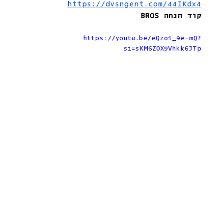
https://dvsngent.com/44IKdx4
קוד הנחה BROS
https://youtu.be/eQzo1_9e-mQ?
si=sKM6ZOX9Vhkk6JTp