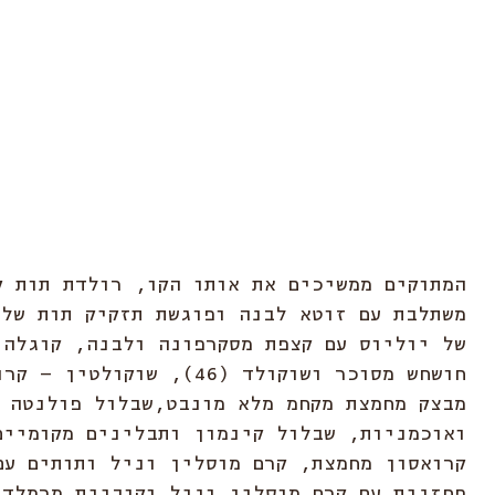
המתוקים ממשיכים את אותו הקו, רולדת תות ק
משתלבת עם זוטא לבנה ופוגשת תזקיק תות של 
של יוליוס עם קצפת מסקרפונה ולבנה, קוגלהו
חושחש מסוכר ושוקולד (46), שוקולטין
מבצק מחמצת מקחמ מלא מונבט,שבלול פולנטה 
ואוכמניות, שבלול קינמון ותבלינים מקומיים
קרואסון מחמצת, קרם מוסלין וניל ותותים עם
פחזנית עם קרם מוסלין וניל וקוביית מרמלדת