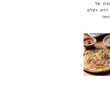
בח של 
דוק וסלט 
חה 