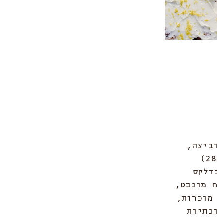
ביצה, 
קרואסון ריבת שרי וגבינת שחת של ברקנית (28) 
דלקס 
מקמח מונבט, 
מוכרות, 
נתיות 