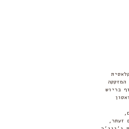
לאסית 
המזקקה 
ף בריוש 
 – קרואסון 
, 
 זעתר, 
 ג’ינג’ר 