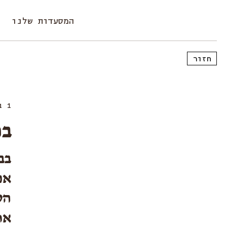
המסעדות שלנו
חזור
1 בפברואר 2026
בו
בב
אם
הט
אר