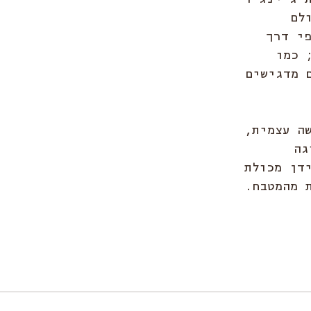
ים ופקאן (28). כולם 
י דרך 
 כמו 
 מדגישים 
ה עצמית, 
גה 
דן מכולת 
 מהמטבח. 