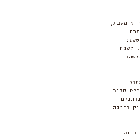
וץ משבת, 
תרת 
שקט: 
 לשבת 
ישהו 
תוק 
ריט סגור 
ותנים 
וק וחיבה 
נווה. 