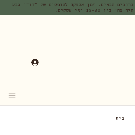
ברוכים הבאים. זמן אספקה להדפסים של ״דודו גבע
היה פה״ בין 15-30 ימי עסקים.
בית