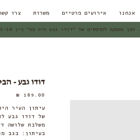
אנחנו
אירועים פרטיים
משרות
צרו קשר
ן אספקה להדפסים של ״דודו גבע היה פה״ בין 15-30 ימי עסקים.
דודו גבע - הב
מחיר
עיתון העיר היה
משלבת שלושה די
בעיתון: בגב מו