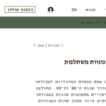
הזמנת שולחן
חנות
EN
הקודם
הבא
ינוניות משתלמת
 אחת הבמות המרכזיות לעבודתו
של דודו גבע לאורך שנות ה־80 וה־90. החולצה
מויים מתקופות שונות בעבודתו
פיע איור מתוך סדרת העבודות