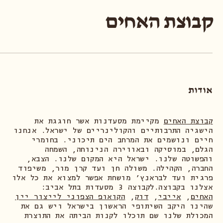
קבוצת האחים
אודות
קבוצת האחים
מקיימת מסעדנות אשר חוגגת את
הישגיה התרבותיים והקולינריים של ישראל. אנחנו
חיים ונושמים את המרחב הים תיכוני. בחומרי
הגלם, במוסיקה ובאווירה הנינוחה, השמחה
והפשוטה שלנו. ישראל היא המקום שלנו. הצבא,
החברה, הקהילה. משולה חן ועד קרן מור, משיפוד
פרגית ועד לבראנץ׳ מושחת אפשר למצוא את כל אלו
אצלנו בקבוצה.לקבוצה 3 מסעדות בתל אביב:
האחים
,
אייבי
,
דוק
,
הקואופ הצפוני לייצור יין
שהינו היקב השיתופי הראשון בישראל ויש גם את
המכולת שלנו שם תוכלו לקנות הביתה את התוצרת