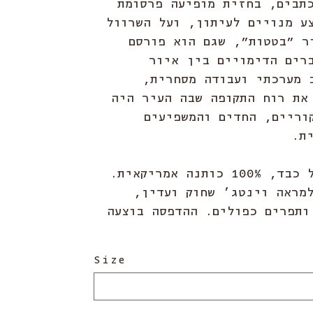
תבים, בחזית מופיעה פרסומת
ע מנויים לעיתון, ועל השרוול
ר ״בטטות״, שגם הוא פורסם
רים הדימויים בין איור
 מערכתי ועבודה מסחרית,
את רוח התקופה שבה העיר היה
וריים, החדים והמשפיעים
ת.
חולצת טי במשקל כבד, 100% כותנה אמריקאית.
מראה וינטג’ שחוק ועדין,
ותפרים כפולים. ההדפסה בוצעה
Size