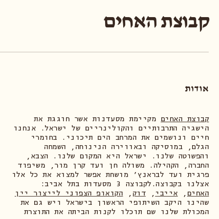
קבוצת האחים
אודות
קבוצת האחים
מקיימת מסעדנות אשר חוגגת את
הישגיה התרבותיים והקולינריים של ישראל. אנחנו
חיים ונושמים את המרחב הים תיכוני. בחומרי
הגלם, במוסיקה ובאווירה הנינוחה, השמחה
והפשוטה שלנו. ישראל היא המקום שלנו. הצבא,
החברה, הקהילה. משולה חן ועד קרן מור, משיפוד
פרגית ועד לבראנץ׳ מושחת אפשר למצוא את כל אלו
אצלנו בקבוצה.לקבוצה 3 מסעדות בתל אביב:
האחים
,
אייבי
,
דוק
,
הקואופ הצפוני לייצור יין
שהינו היקב השיתופי הראשון בישראל ויש גם את
המכולת שלנו שם תוכלו לקנות הביתה את התוצרת