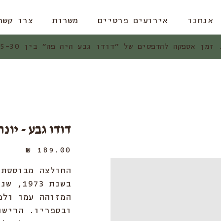
אנחנו
אירועים פרטיים
משרות
צרו קשר
ן אספקה להדפסים של ״דודו גבע היה פה״ בין 15-30 ימי עסקים.
דודו גבע - יונה
מחיר
החולצה מבוססת 
בשנת 3
המזוהה עמו ולפ
ובספריו. הרישו