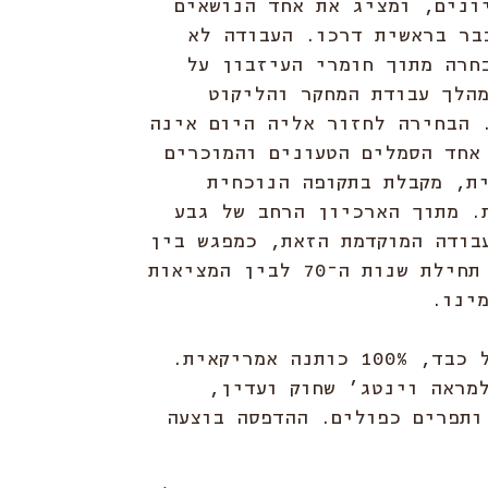
ונים, ומציג את אחד הנושאים
בר בראשית דרכו. העבודה לא
חרה מתוך חומרי העיזבון על
הלך עבודת המחקר והליקוט
 הבחירה לחזור אליה היום אינה
אחד הסמלים הטעונים והמוכרים
ת, מקבלת בתקופה הנוכחית
. מתוך הארכיון הרחב של גבע
בודה המוקדמת הזאת, כמפגש בין
דודו הצעיר של תחילת שנות ה־70 לבין המציאות
ינו.
חולצת טי במשקל כבד, 100% כותנה אמריקאית.
מראה וינטג’ שחוק ועדין,
ותפרים כפולים. ההדפסה בוצעה