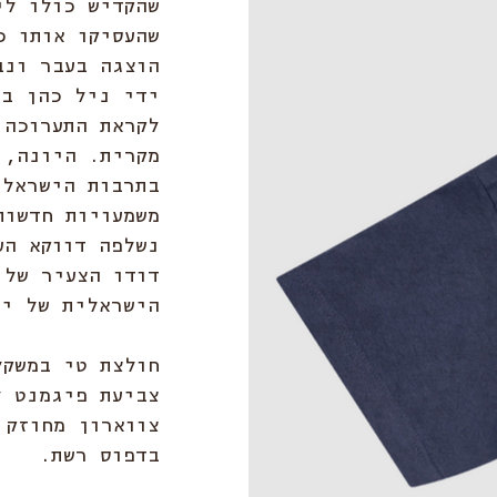
שהקדיש כולו לי
שהעסיקו אותו כ
הוצגה בעבר ונב
ידי ניל כהן במ
לקראת התערוכה.
מקרית. היונה, 
בתרבות הישראלי
משמעויות חדשות
נשלפה דווקא הע
הישראלית של ימ
צביעת פיגמנט ל
צווארון מחוזק 
בדפוס רשת.