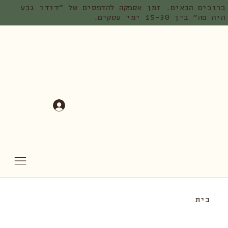
ברוכים הבאים. זמן אספקה להדפסים של ״דודו גבע
היה פה״ בין 15-30 ימי עסקים.
בית