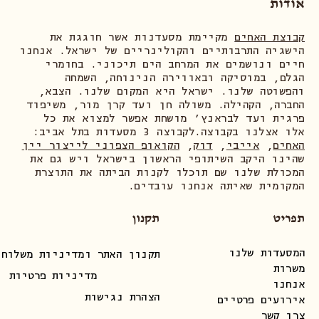
אודות
קבוצת האחים
מקיימת מסעדנות אשר חוגגת את
הישגיה התרבותיים והקולינריים של ישראל. אנחנו
חיים ונושמים את המרחב הים תיכוני. בחומרי
הגלם, במוסיקה ובאווירה הנינוחה, השמחה
והפשוטה שלנו. ישראל היא המקום שלנו. הצבא,
החברה, הקהילה. משולה חן ועד קרן מור, משיפוד
פרגית ועד לבראנץ׳ מושחת אפשר למצוא את כל
אלו אצלנו בקבוצה.לקבוצה 3 מסעדות בתל אביב:
האחים
,
אייבי
,
דוק
,
הקואופ הצפוני לייצור יין
שהינו היקב השיתופי הראשון בישראל ויש גם את
המכולת שלנו שם תוכלו לקנות הביתה את התוצרת
המקומית שאיתה אנחנו עובדים.
תפריט
תקנון
המסעדות שלנו
תקנון האתר ומדיניות משלוחי
משרות
מדיניות פרטיות
אנחנו
הצהרת נגישות
אירועים פרטיים
צרו קשר