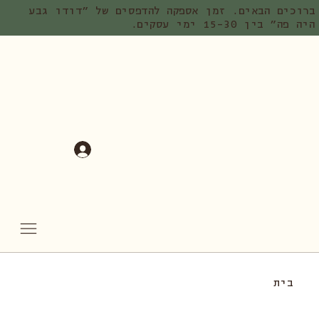
ברוכים הבאים. זמן אספקה להדפסים של ״דודו גבע
היה פה״ בין 15-30 ימי עסקים.
בית