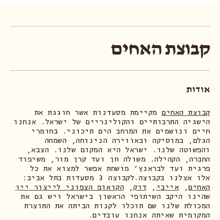
קבוצת האחים
אודות
קבוצת האחים
מקיימת מסעדנות אשר חוגגת את
הישגיה התרבותיים והקולינריים של ישראל. אנחנו
חיים ונושמים את המרחב הים תיכוני. בחומרי
הגלם, במוסיקה ובאווירה הנינוחה, השמחה
והפשוטה שלנו. ישראל היא המקום שלנו. הצבא,
החברה, הקהילה. משולה חן ועד קרן מור, משיפוד
פרגית ועד לבראנץ׳ מושחת אפשר למצוא את כל
אלו אצלנו בקבוצה.לקבוצה 3 מסעדות בתל אביב:
האחים
,
אייבי
,
דוק
,
הקואופ הצפוני לייצור יין
שהינו היקב השיתופי הראשון בישראל ויש גם את
המכולת שלנו שם תוכלו לקנות הביתה את התוצרת
המקומית שאיתה אנחנו עובדים.