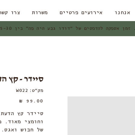
אנחנו
אירועים פרטיים
משרות
צרו קשר
ן אספקה להדפסים של ״דודו גבע היה פה״ בין 15-30 ימי עסקים.
סיידר - קץ ה
מק"ט
מק"ט:
W022
W022
מחיר
סיידר קץ הדעת
וחומצי מאוד. מ
של חבוש ואגס. 