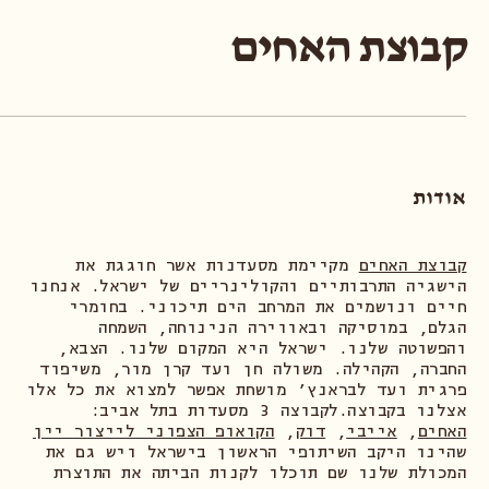
קבוצת האחים
אודות
קבוצת האחים
מקיימת מסעדנות אשר חוגגת את
הישגיה התרבותיים והקולינריים של ישראל. אנחנו
חיים ונושמים את המרחב הים תיכוני. בחומרי
הגלם, במוסיקה ובאווירה הנינוחה, השמחה
והפשוטה שלנו. ישראל היא המקום שלנו. הצבא,
החברה, הקהילה. משולה חן ועד קרן מור, משיפוד
פרגית ועד לבראנץ׳ מושחת אפשר למצוא את כל אלו
אצלנו בקבוצה.לקבוצה 3 מסעדות בתל אביב:
האחים
,
אייבי
,
דוק
,
הקואופ הצפוני לייצור יין
שהינו היקב השיתופי הראשון בישראל ויש גם את
המכולת שלנו שם תוכלו לקנות הביתה את התוצרת