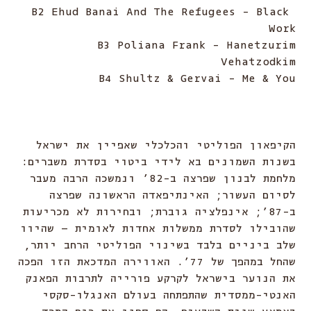
B2 Ehud Banai And The Refugees - Black
Work
B3 Poliana Frank - Hanetzurim
Vehatzodkim
B4 Shultz & Gervai - Me & You
הקיפאון הפוליטי והכלכלי שאפיין את ישראל
בשנות השמונים בא לידי ביטוי בסדרת משברים:
מלחמת לבנון שפרצה ב-82’ ונמשכה הרבה מעבר
לסיום העשור; האינתיפאדה הראשונה שפרצה
ב-87’; אינפלציה גוברת; ובחירות לא מכריעות
שהובילו לסדרת ממשלות אחדות לאומית – שהיוו
שלב ביניים בלבד בשינוי הפוליטי הרחב יותר,
שהחל במהפך של 77’. האווירה המדכאת הזו הפכה
את הנוער בישראל לקרקע פורייה לתרבות הפאנק
האנטי-ממסדית שהתפתחה בעולם האנגלו-סקסי