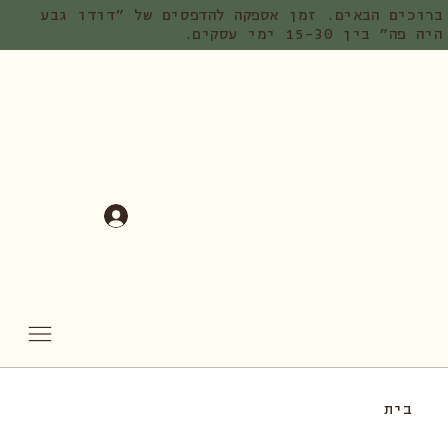
ברוכים הבאים. זמן אספקה להדפסים של ״דודו גבע
היה פה״ בין 15-30 ימי עסקים.
בית