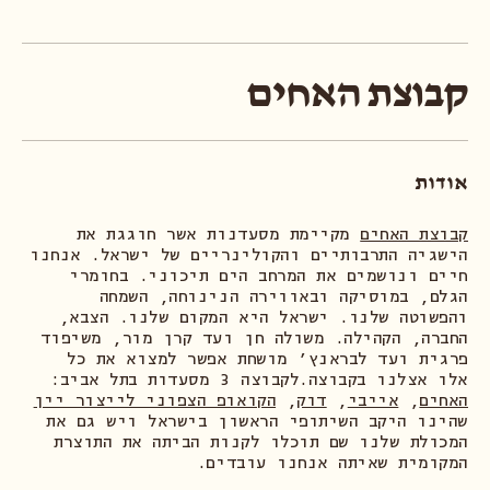
קבוצת האחים
אודות
קבוצת האחים
מקיימת מסעדנות אשר חוגגת את
הישגיה התרבותיים והקולינריים של ישראל. אנחנו
חיים ונושמים את המרחב הים תיכוני. בחומרי
הגלם, במוסיקה ובאווירה הנינוחה, השמחה
והפשוטה שלנו. ישראל היא המקום שלנו. הצבא,
החברה, הקהילה. משולה חן ועד קרן מור, משיפוד
פרגית ועד לבראנץ׳ מושחת אפשר למצוא את כל
אלו אצלנו בקבוצה.לקבוצה 3 מסעדות בתל אביב:
האחים
,
אייבי
,
דוק
,
הקואופ הצפוני לייצור יין
שהינו היקב השיתופי הראשון בישראל ויש גם את
המכולת שלנו שם תוכלו לקנות הביתה את התוצרת
המקומית שאיתה אנחנו עובדים.